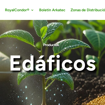
RoyalCondor®
Boletín Arkatec
Zonas de Distribuci
Productos
Edáficos