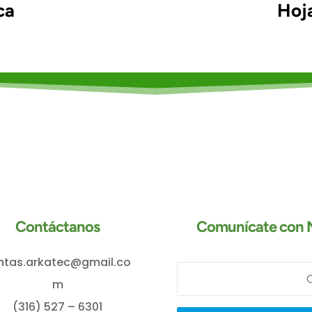
ca
Hoj
Contáctanos
Comunícate con N
ntas.arkatec@gmail.co
m
(316) 527 – 6301