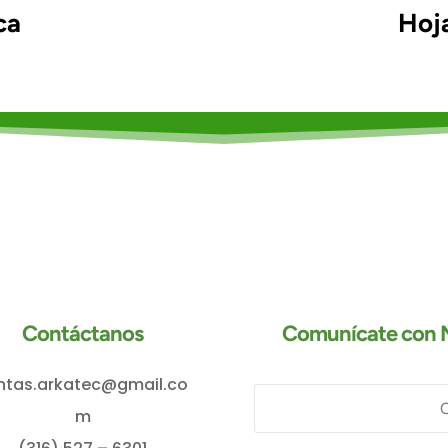
ca
Hoj
Contáctanos
Comunícate con N
ntas.arkatec@gmail.co
m