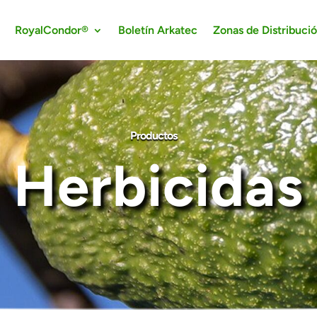
RoyalCondor®
Boletín Arkatec
Zonas de Distribuci
Productos
Herbicidas