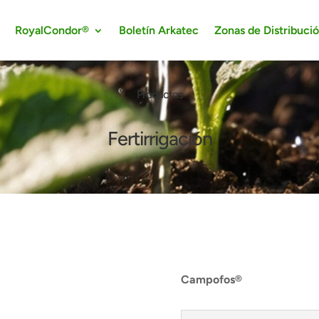
RoyalCondor®
Boletín Arkatec
Zonas de Distribuci
Productos
Fertirrigación
Campofos®